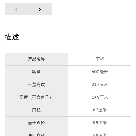
优势卖点
紧密贴合在汽车杯架中，方便取放，非常适合日常通勤或
长途驾驶。
硅胶套增强了抓握力，而底部的硅胶垫提供了稳定性，确
描述
保安全放置而不会溢出。
轻松单手操作即可快速饮用，是驾驶或多任务处理的理想
选择。
产品名称
车杯
蓝色机身搭配黑色硅胶套，营造出现代感的外观，适合各
容量
600毫升
种风格喜好的用户。
材料和工艺
带盖高度
21.7厘米
内外材质均采用食品级S/S304不锈钢，还可大批量定制
高度（不含盖子）
19.9厘米
医用级316不锈钢。
口径
8.3厘米
采用双层真空技术，大大提高了保温性能，更长久地保持
冷热饮品的温度。
盖子直径
8.9厘米
采用食品级PP塑料制成，耐热、耐用、安全。
底部直径
5.8厘米