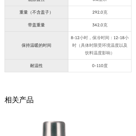
环保硅胶，防滑耐磨，握感柔软舒适。
底部提供防滑功能，减少翻倒的机会，适合各种汽车和办
重量（不含盖子）
292.0克
公桌环境。
带盖重量
342.0克
使用场景
8-12小时，保冷时间：12-18小
单手按压即可饮用的设计非常适合办公桌，方便补水。硅
保持温暖的时间
时（具体时限受环境温度以及
胶手柄方便携带，非常适合户外运动、野餐和旅行。压盖
饮料温度影响）
设计对于驾驶员来说非常方便，可以安全地单手操作。
耐温性
0-110度
保养说明
使用温水和柔软的清洁布进行清洁；避免使用锋利的工具
或强清洁剂，以保护硅胶套和油漆涂层。
不建议用洗碗机清洗，以保持绝缘效果和材料耐用性。
相关产品
定期清洁翻盖和饮料口，以确保卫生并防止细菌生长。
使用后务必盖上盖子以保持绝缘。
感言
用户A：这个汽车杯的防滑设计非常有用，我开车不用担