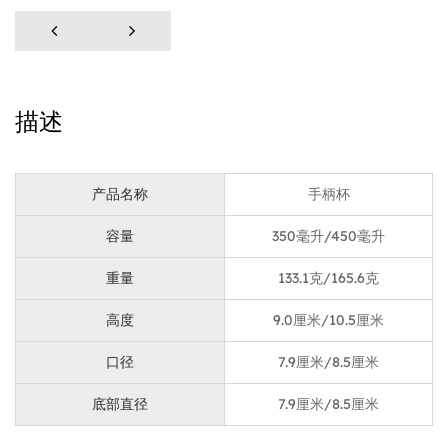
背包或皮带环上。这一创新功能可确保您的杯子始终触手
可及，让您在远足、徒步或露营时腾出双手来执行其他任
务。
描述
无缝施工保证质量：
我们的露营杯采用无缝不锈钢结构，可承受户外使用的严
酷考验。即使在苛刻的环境下，这也能确保耐用性和使用
产品名称
手柄杯
寿命。无论您是在篝火旁喝热咖啡还是在山顶享用清凉饮
容量
350毫升/450毫升
料，请放心，这款杯子每次都会提供优秀的性能。
重量
133.1克/165.6克
价格优势：
高度
9.0厘米/10.5厘米
我们了解为客户提供价值的重要性，这就是为什么我们带
口径
7.9厘米/8.5厘米
登山扣手柄的不锈钢野营杯的价格具有竞争力。尽管其具
有高品质的功能和优质的结构，但我们相信每个人都应该
底部直径
7.9厘米/8.5厘米
能够在不花太多钱的情况下获得很棒的户外装备。使用我