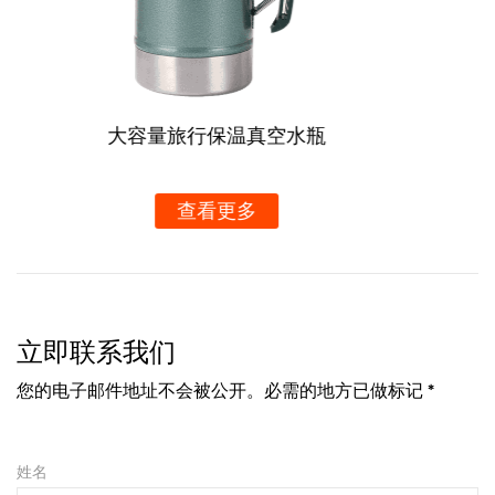
专门的客户支持团队将随时为您提供帮助，确保您的户外
探险因所有正确的原因而令人难忘。
总之，我们的带登山扣手柄的不锈钢野营杯不仅仅是一个
夏季真空苏打水杯带吸管手柄
饮用器皿 - 它是可靠性、便利性和优质工艺的象征。无论
您是经验丰富的户外爱好者还是休闲露营者，这款杯子一
查看更多
定会成为您装备库中的重要组成部分。凭借其创新的设
计、结构、有竞争力的价格和可定制的容量，是时候使用
我们的高品质露营杯来提升您的露营体验了。
立即联系我们
您的电子邮件地址不会被公开。必需的地方已做标记 *
姓名