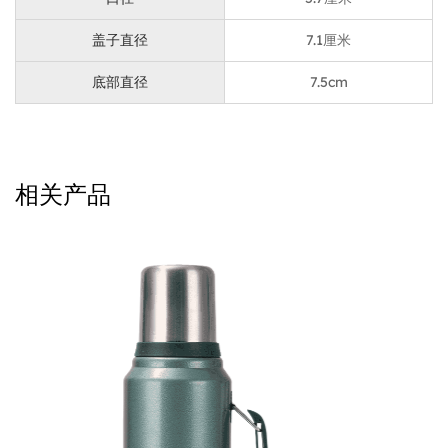
任何服装或装备的时尚装饰品。
1L白色吸管口环磨砂材质运动水壶的多功能性还是其吸奶
盖子直径
7.1厘米
器的另一个方面。它适合所有的蜡烛，是家庭准则的选
底部直径
7.5cm
择。无论您是为孩子的书包寻找可靠的奶瓶的家长，都需
要为日常通勤强化时尚的奶瓶的解决方案，这款奶瓶都适
合您。
相关产品
1L白色吸管口提环砂材质运动水壶不仅仅是一个水。这是
一款经过所设计的产品，可满足现代、活跃的个人需求。
其容量大、方便的提环、水槽的设计、方便啜饮的吸管口
以及时尚的砂外观，打造成为任何健身爱好者的项链。无
论您是健身爱好者、磨磨爱好者，还是只是重视便利和时
尚的人，这款运动水壶都是您的装备中值得补充。