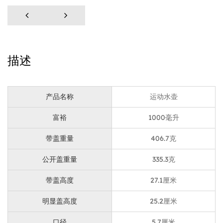
旨在方便携带。盖子上的提环是贴心的设计，方便运输。
您无论是去锻炼、跑步收拾去行李一日游，携带起环都可
以让您轻松抓握并携带携带。这是一个小细节，但对整体
用户体验产生很大影响。
描述
瓶子的轻质特性是形成任何积极活动的必备品的另一个属
性。它由磨砂材料制成，不仅耐用，而且易于操作。磨砂
表面不仅增加了美观性，而且提供了早餐的抓握握力，即
产品名称
运动水壶
使在手湿或出汗时也能防止滑倒。
富裕
1000毫升
管口设计的特点是这款运动水壶吸水管的另一个与众不同
之处。它提供了一种方便的提醒方式，另外将瓶子倾斜倾
带盖重量
406.7克
斜，这在运动活动期间或之后特别有用。吸管可以控制水
公开盖重量
335.3克
流，减少溢出的风险，而且更容易补充水分，而不会打断
带盖高度
27.1厘米
您的活动。这是一个增强整体饮酒体验的小功能。
采用喷漆工艺使瓶子呈现哑光效果，外观精致且触感优
明显盖高度
25.2厘米
质。这种对细节的关注将瓶子从简单的容器提升为可搭配
口径
5.7厘米