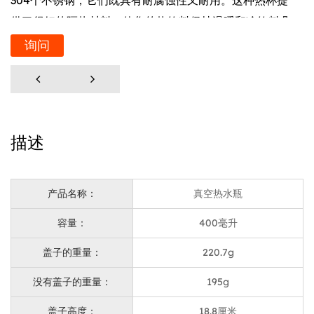
304个不锈钢，它们既具有耐腐蚀性又耐用。这种热杯提
供了很好的隔热材料，使您的热饮料保持温暖和冷饮料几
个小时，非常适合不同场合。
询问
优势卖点
盖子上的手环非常适合日常使用，允许轻松的便携性，尤
其是在旅途中，而不必担心溢出或难以捡起。盖子是可移
动的，使其易于清洁，保持杯子卫生，并且可以长期使
描述
用。
材料和过程
316不锈钢提供了对酸和碱的特殊耐药性，可确保与各种
产品名称：
真空热水瓶
饮料接触时不会释放有害物质，从而保留饮料的纯度。
容量：
400毫升
304不锈钢具有出色的耐腐蚀性，耐磨损，并保持光滑，
光滑的外部供长期使用。
盖子的重量：
220.7g
盖子由高质量，无毒的塑料制成，可确保耐用性和安全
没有盖子的重量：
195g
性，并带有方便的手环，可轻松携带。
盖子高度：
18.8厘米