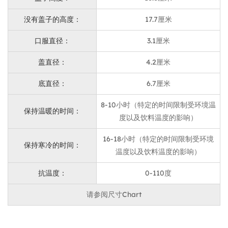
可定制内容
可定制的杯子颜色
没有盖子的高度：
17.7厘米
要了解有关真空热水机体颜色定制过程的更多信息，这是
口服直径：
3.1厘米
我们更详细的介绍：
https://www.aijunware.com/news/industry-
盖直径：
4.2厘米
news/insulation-cup-color-customization-process-
底直径：
6.7厘米
indroduction.html
8-10小时（特定的时间限制受环境温
使用场景
保持温暖的时间：
度以及饮料温度的影响）
这个400毫升的热杯适合各种日常使用场景，尤其是用于
办公室工作人员，学生，体育爱好者和旅行者。
16-18小时（特定的时间限制受环境
保持寒冷的时间：
温度以及饮料温度的影响）
维护说明
使用后立即清洁热杯。使用温和的洗涤剂和软布来避免刮
抗温度：
0-110度
擦表面。
请参阅尺寸Chart
用户评论
用户：“我真的很喜欢这个热杯！手工循环设计使其非常